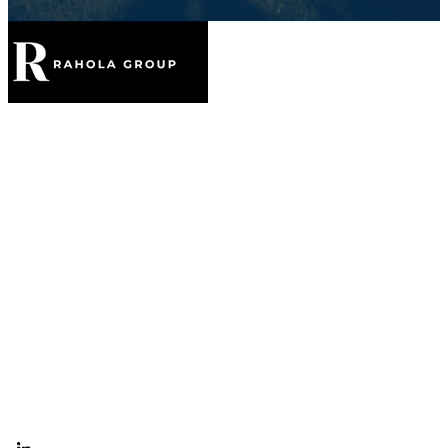
Etusivu
Palvelut
Meistä
Yhteystiedot
Taloushallinto
Palkka ja HR
Muut palvelut
© Rahola Group Oy 2026 |
Tietosuojaseloste
|
Evästeasetukset