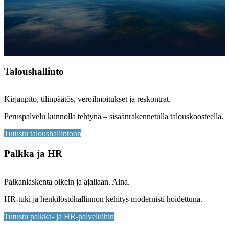
Taloushallinto
Kirjanpito, tilinpäätös, veroilmoitukset ja reskontrat.
Peruspalvelu kunnolla tehtynä – sisäänrakennetulla talouskoosteella.
Tutustu taloushallintoon
Palkka ja HR
Palkanlaskenta oikein ja ajallaan. Aina.
HR-tuki ja henkilöstöhallinnon kehitys modernisti hoidettuna.
Tutustu palkka- ja HR-palveluihin