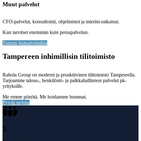
Muut palvelut
CFO-palvelut, konsultointi, ohjelmistot ja interim-ratkaisut.
Kun tarvitset enemmän kuin peruspalvelun.
Tutustu lisäpalveluihin
Tampereen inhimillisin tilitoimisto
Rahola Group on moderni ja proaktiivinen tilitoimisto Tampereella.
Tarjoamme talous-, henkilöstö- ja palkkahallinnon palvelut pk-
yrityksille.
Me emme pönötä. Me hoidamme hommat.
Pyydä tarjous
3