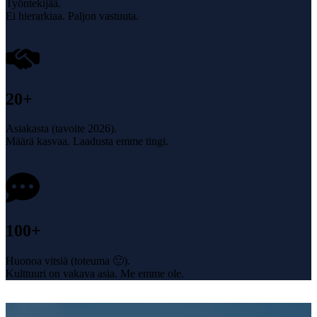
Työntekijää.
Ei hierarkiaa. Paljon vastuuta.
20
+
Asiakasta (tavoite 2026).
Määrä kasvaa. Laadusta emme tingi.
100
+
Huonoa vitsiä (toteuma 🙂).
Kulttuuri on vakava asia. Me emme ole.