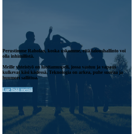
Perustimme Raholan, koska uskomme, että taloushallinto voi
olla inhimillistä.
Meille yhteistyö on luottamuspeli, jossa vastuu ja vapaus
kulkevat käsi kädessä. Teknologia on arkea, puhe suoraa ja
huumori sallittua.
Lue lisää meistä